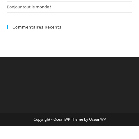
Bonjour tout le monde !
Commentaires Récents
Copyright - OceanWP Theme by OceanWP