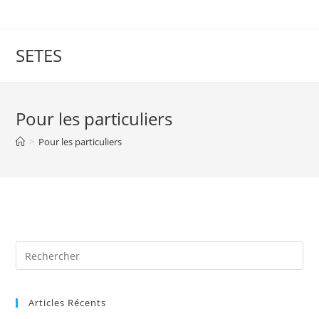
Skip
to
content
SETES
Pour les particuliers
>
Pour les particuliers
Articles Récents